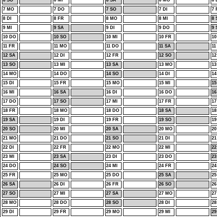
6 SO
6 MI
6 SA
6 MO
6 
7 MO
7 DO
7 SO
7 DI
7 
8 DI
8 FR
8 MO
8 MI
8 
9 MI
9 SA
9 DI
9 DO
9 
10 DO
10 SO
10 MI
10 FR
1
11 FR
11 MO
11 DO
11 SA
11
12 SA
12 DI
12 FR
12 SO
12
13 SO
13 MI
13 SA
13 MO
13
14 MO
14 DO
14 SO
14 DI
14
15 DI
15 FR
15 MO
15 MI
15
16 MI
16 SA
16 DI
16 DO
16
17 DO
17 SO
17 MI
17 FR
1
18 FR
18 MO
18 DO
18 SA
18
19 SA
19 DI
19 FR
19 SO
19
20 SO
20 MI
20 SA
20 MO
20
21 MO
21 DO
21 SO
21 DI
21
22 DI
22 FR
22 MO
22 MI
22
23 MI
23 SA
23 DI
23 DO
23
24 DO
24 SO
24 MI
24 FR
2
25 FR
25 MO
25 DO
25 SA
25
26 SA
26 DI
26 FR
26 SO
26
27 SO
27 MI
27 SA
27 MO
27
28 MO
28 DO
28 SO
28 DI
28
29 DI
29 FR
29 MO
29 MI
29