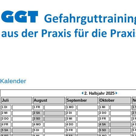
Kalender
2. Halbjahr 2025
Juli
August
September
Oktober
N
1 DI
1 FR
1 MO
1 MI
1 
2 MI
2 SA
2 DI
2 DO
2 
3 DO
3 SO
3 MI
3 FR
3
4 FR
4 MO
4 DO
4 SA
4 
5 SA
5 DI
5 FR
5 SO
5 