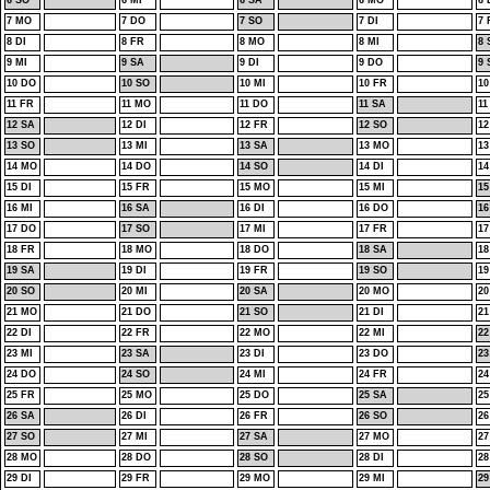
6 SO
6 MI
6 SA
6 MO
6 
7 MO
7 DO
7 SO
7 DI
7 
8 DI
8 FR
8 MO
8 MI
8 
9 MI
9 SA
9 DI
9 DO
9 
10 DO
10 SO
10 MI
10 FR
1
11 FR
11 MO
11 DO
11 SA
11
12 SA
12 DI
12 FR
12 SO
12
13 SO
13 MI
13 SA
13 MO
13
14 MO
14 DO
14 SO
14 DI
14
15 DI
15 FR
15 MO
15 MI
15
16 MI
16 SA
16 DI
16 DO
16
17 DO
17 SO
17 MI
17 FR
1
18 FR
18 MO
18 DO
18 SA
18
19 SA
19 DI
19 FR
19 SO
19
20 SO
20 MI
20 SA
20 MO
20
21 MO
21 DO
21 SO
21 DI
21
22 DI
22 FR
22 MO
22 MI
22
23 MI
23 SA
23 DI
23 DO
23
24 DO
24 SO
24 MI
24 FR
2
25 FR
25 MO
25 DO
25 SA
25
26 SA
26 DI
26 FR
26 SO
26
27 SO
27 MI
27 SA
27 MO
27
28 MO
28 DO
28 SO
28 DI
28
29 DI
29 FR
29 MO
29 MI
29