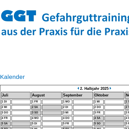
Kalender
2. Halbjahr 2025
Juli
August
September
Oktober
N
1 DI
1 FR
1 MO
1 MI
1 
2 MI
2 SA
2 DI
2 DO
2 
3 DO
3 SO
3 MI
3 FR
3
4 FR
4 MO
4 DO
4 SA
4 
5 SA
5 DI
5 FR
5 SO
5 