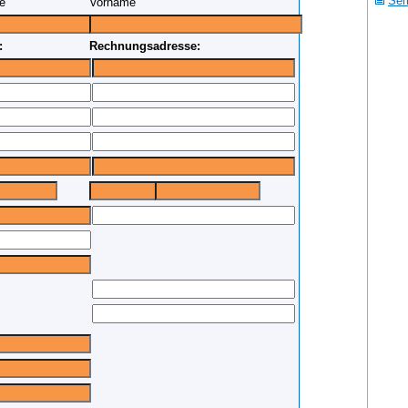
Sem
e
Vorname
:
Rechnungsadresse: