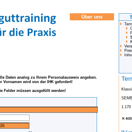
Über uns
Term
Vera
Prei
Inh
 alle Daten analog zu Ihrem Personalausweis angeben.
Ter
er Vornamen wird von der IHK gefordert!
Klassi
te Felder müssen ausgefüllt werden!
SEM
1.170
K 4/20