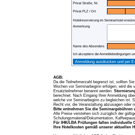
Privat Straße, Nr.
Privat PLZ / Ort
Hotelreservierung im Seminarhotel erwün
Anmerkung
Name des Absenders
Ich akzeptiere die Anmeldebedingungen u
AGB:
Da die Teilnehmerzahl begrenzt ist, sollten Si
Wochen vor Seminarbeginn erfolgen, wird die 
Ersatzteilnehmer benannt werden.
Stornierun
berechnet. Nach Eingang Ihrer Anmeldung übe
welche vor Seminarbeginn zu begleichen ist. 
Recht vor, die Veranstaltung abzusagen oder n
Bitte entnehmen Sie die Seminargebühren u
Alle Preise verstehen sich zuzüglich der gülti
Schulungsmaterial/Dokumentation, Kaffeepaus
Für IHK/LBA Prüfungen fallen individuelle
Ihre Hotelkosten gemäß unserer aktuellen Hot