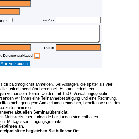
von/bis:
scht?
Datum:
nd Datenschutzklausel
e sich baldmöglichst anmelden. Bei Absagen, die später als vier
volle Teilnahmegebühr berechnet. Es kann jedoch ein
gen
vor diesem Termin werden mit 150 € Verwaltungsgebühr
rsenden wir Ihnen eine Teilnahmebestätigung und eine Rechnung,
Sollten nicht genügend Anmeldungen eingehen, behalten wir uns das
eu zu terminieren.
nserer aktuellen Seminarübersicht.
gen Mehrwertsteuer. Folgende Leistungen sind enthalten:
en, Mittagessen, Tagungsgetränke.
 Gebühren an.
elpreisliste begleichen Sie bitte vor Ort.