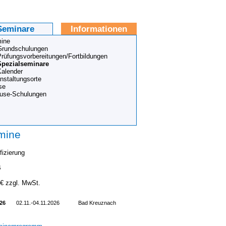
Seminare
Informationen
ine
Grundschulungen
Prüfungsvorbereitungen/Fortbildungen
Spezialseminare
Kalender
nstaltungsorte
se
ouse-Schulungen
mine
fizierung
B
 € zzgl. MwSt.
26
02.11.-04.11.2026
Bad Kreuznach