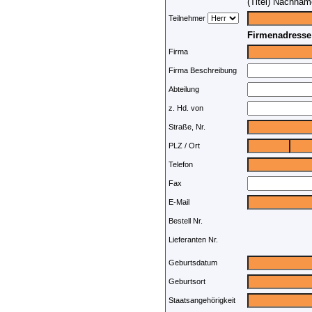
(Titel) Nachnam
Teilnehmer
Firmenadresse
Firma
Firma Beschreibung
Abteilung
z. Hd. von
Straße, Nr.
PLZ / Ort
Telefon
Fax
E-Mail
Bestell Nr.
Lieferanten Nr.
Geburtsdatum
Geburtsort
Staatsangehörigkeit