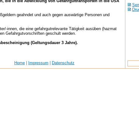
en, die in die Abwicklung von Gefahrguttransporten in die USA
Sem
Dru
ußgeldern geahndet und auch gegen auswärtige Personen und
er/-innen, die eine gefahrgutrelevante Tätigkeit ausüben (hazmat
ten Gefahrgutvorschriften geschult werden.
sbescheinigung (Geltungsdauer 3 Jahre).
Home
|
Impressum
|
Datenschutz