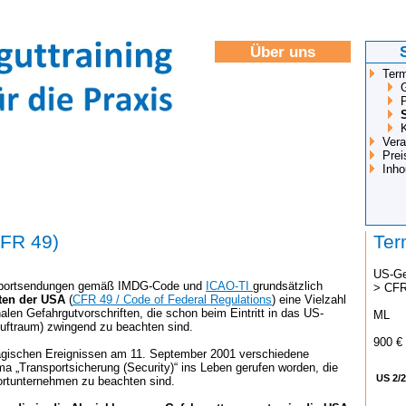
Über uns
Term
Vera
Prei
Inh
CFR 49)
Ter
US-Ge
portsendungen gemäß IMDG-Code und
ICAO-TI
grundsätzlich
> CFR
ften der USA
(
CFR 49 / Code of Federal Regulations
) eine Vielzahl
len Gefahrgutvorschriften, die schon beim Eintritt in das US-
ML
Luftraum) zwingend zu beachten sind.
900 €
agischen Ereignissen am 11. September 2001 verschiedene
ema „Transportsicherung (Security)“ ins Leben gerufen worden, die
US 2/
ortunternehmen zu beachten sind.