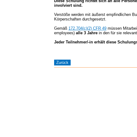
Diese Schulung richtet sich an alle Person
involviert sind.
Verstöße werden mit äußerst empfindlichen B
Körperschaften durchgesetzt.
Gemäß
172.704(c)(2) CFR 49
müssen Mitarbeit
employees)
alle 3 Jahre
in den für sie relevan
Jeder Teilnehmer/-in erhält diese Schulung