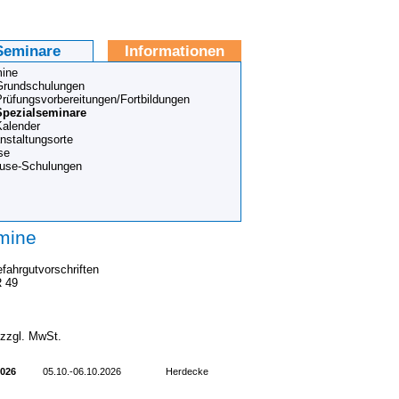
Seminare
Informationen
ine
Grundschulungen
Prüfungsvorbereitungen/Fortbildungen
Spezialseminare
Kalender
nstaltungsorte
se
ouse-Schulungen
mine
fahrgutvorschriften
 49
 zzgl. MwSt.
2026
05.10.-06.10.2026
Herdecke