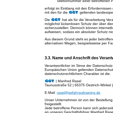
Telefonnummer einer betroffenen 
erfolgt im Einklang mit den Erforderniss
mit den für die
geltenden landesspe
Die
hat als für die Verarbeitung V
möglichst lückenlosen Schutz der über di
sicherzustellen. Dennoch können internetb
aufweisen, sodass ein absoluter Schutz ni
Aus diesem Grund steht es jeder betroffe
alternativen Wegen, beispielsweise per Fa
3.3. Name und Anschrift des Verant
Verantwortlicher im Sinne der Datenschutz
Europäischen Union geltenden Datenschu
datenschutzrechtlichem Charakter ist die:
| Manfred Rasel
Taunusstraße 52 | 65375 Oestrich-Winkel |
E-Mail:
rasel@gefahrguttraining.de
Unser Unternehmen ist von der Bestellun
freigestellt.
Jede betroffene Person kann sich jederzei
an unseren Geschäftsführer Manfred Rase