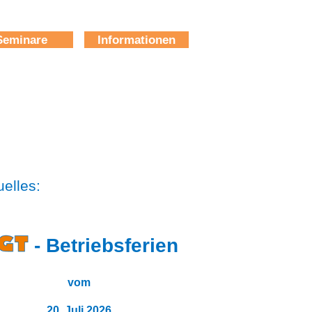
Seminare
Informationen
uelles:
-
Betriebsferien
vom
20. Juli 2026