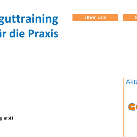
Über uns
Akt
ng mbH