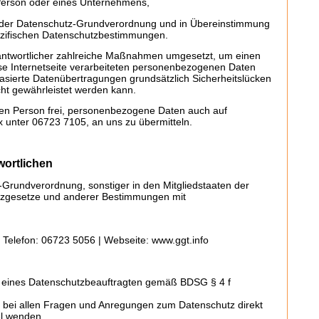
Person oder eines Unternehmens,
en der Datenschutz-Grundverordnung und in Übereinstimmung
zifischen Datenschutzbestimmungen.
erantwortlicher zahlreiche Maßnahmen umgesetzt, um einen
ese Internetseite verarbeiteten personenbezogenen Daten
asierte Datenübertragungen grundsätzlich Sicherheitslücken
cht gewährleistet werden kann.
nen Person frei, personenbezogene Daten auch auf
x unter 06723 7105, an uns zu übermitteln.
wortlichen
-Grundverordnung, sonstiger in den Mitgliedstaaten der
tzgesetze und anderer Bestimmungen mit
 Telefon: 06723 5056 | Webseite: www.ggt.info
g eines Datenschutzbeauftragten gemäß BDSG § 4 f
t bei allen Fragen und Anregungen zum Datenschutz direkt
l wenden.