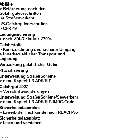
Abfälle
> Beförderung nach den
Gefahrgutvorschriften
im Straßenverkehr
US-Gefahrgutvorschriften
> CFR 49
Ladungssicherung
> nach VDI-Richtlinie 2700a
Gefahrstoffe
> Kennzeichnung und sicherer Umgang,
> innerbetrieblicher Transport und
Lagerung
Verpackung gefährlicher Güter
Klassifizierung
Unterweisung Straße/Schiene
> gem. Kapitel 1.3 ADR/RID
Gefahrgut 2027
> Vorschriftenänderungen
Unterweisung Straße/Schiene/Seeverkehr
> gem. Kapitel 1.3 ADR/RID/IMDG-Code
Sicherheitsdatenblatt
> Erwerb der Fachkunde nach REACH-Vo
Sicherheitsdatenblatt
> lesen und verstehen
cken