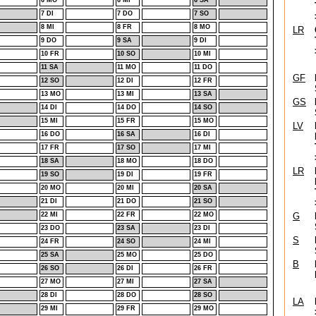
6 MO
6 MI
6 SA
7 DI
7 DO
7 SO
8 MI
8 FR
8 MO
LR
9 DO
9 SA
9 DI
10 FR
10 SO
10 MI
11 SA
11 MO
11 DO
GF
12 SO
12 DI
12 FR
13 MO
13 MI
13 SA
GS
14 DI
14 DO
14 SO
15 MI
15 FR
15 MO
LV
16 DO
16 SA
16 DI
17 FR
17 SO
17 MI
18 SA
18 MO
18 DO
LR
19 SO
19 DI
19 FR
20 MO
20 MI
20 SA
21 DI
21 DO
21 SO
22 MI
22 FR
22 MO
G
23 DO
23 SA
23 DI
S
24 FR
24 SO
24 MI
25 SA
25 MO
25 DO
B
26 SO
26 DI
26 FR
27 MO
27 MI
27 SA
28 DI
28 DO
28 SO
LA
29 MI
29 FR
29 MO