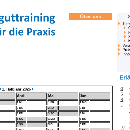
Über uns
Term
Vera
Prei
Inh
Erl
G
1. Halbjahr 2026
S
April
Mai
Juni
B
1 MI
1 FR
1 MO
L
2 DO
2 SA
2 DI
3 FR
3 SO
3 MI
4 SA
4 MO
4 DO
5 SO
5 DI
5 FR
LV