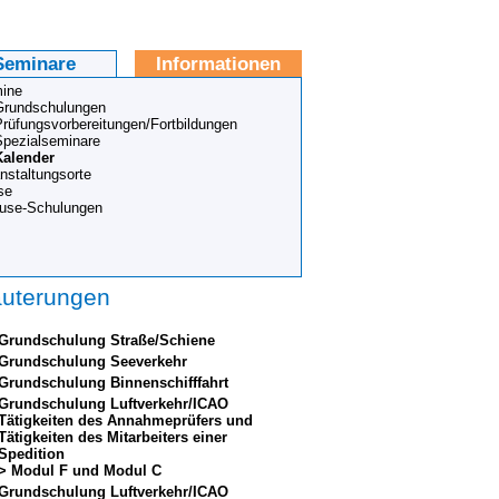
Seminare
Informationen
ine
Grundschulungen
Prüfungsvorbereitungen/Fortbildungen
Spezialseminare
Kalender
nstaltungsorte
se
ouse-Schulungen
äuterungen
Grundschulung Straße/Schiene
Grundschulung Seeverkehr
Grundschulung Binnenschifffahrt
Grundschulung Luftverkehr/ICAO
Tätigkeiten des Annahmeprüfers und
Tätigkeiten des Mitarbeiters einer
Spedition
> Modul F und Modul C
Grundschulung Luftverkehr/ICAO