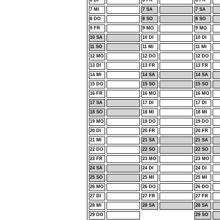
6 DI
6 FR
6 FR
7 MI
7 SA
7 SA
8 DO
8 SO
8 SO
9 FR
9 MO
9 MO
10 SA
10 DI
10 DI
11 SO
11 MI
11 MI
12 MO
12 DO
12 DO
13 DI
13 FR
13 FR
14 MI
14 SA
14 SA
15 DO
15 SO
15 SO
16 FR
16 MO
16 MO
17 SA
17 DI
17 DI
18 SO
18 MI
18 MI
19 MO
19 DO
19 DO
20 DI
20 FR
20 FR
21 MI
21 SA
21 SA
22 DO
22 SO
22 SO
23 FR
23 MO
23 MO
24 SA
24 DI
24 DI
25 SO
25 MI
25 MI
26 MO
26 DO
26 DO
27 DI
27 FR
27 FR
28 MI
28 SA
28 SA
29 DO
29 SO