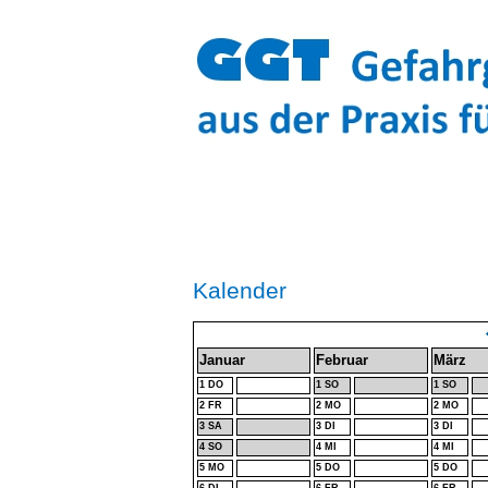
Kalender
Januar
Februar
März
1 DO
1 SO
1 SO
2 FR
2 MO
2 MO
3 SA
3 DI
3 DI
4 SO
4 MI
4 MI
5 MO
5 DO
5 DO