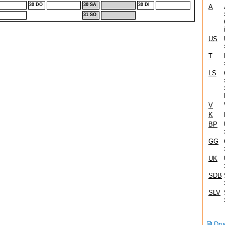
30 DO
30 SA
30 DI
A
31 SO
US
T
LS
V
K
BP
GG
UK
SDB
SLV
Dru