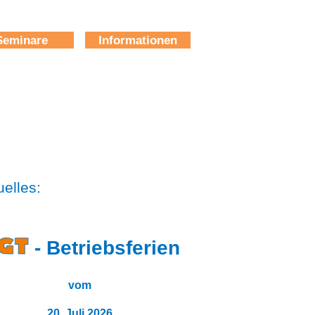
Seminare
Informationen
uelles:
-
Betriebsferien
vom
20. Juli 2026