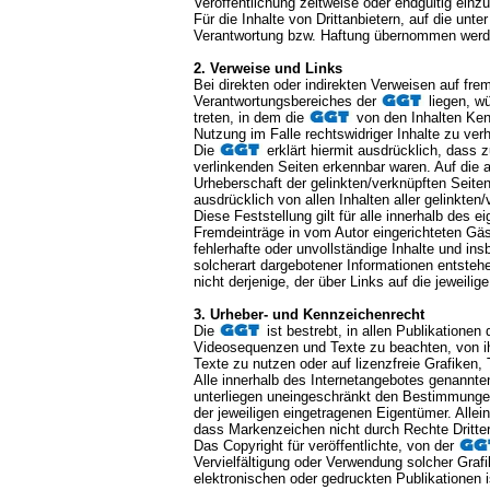
Veröffentlichung zeitweise oder endgültig einzu
Für die Inhalte von Drittanbietern, auf die unt
Verantwortung bzw. Haftung übernommen werd
2. Verweise und Links
Bei direkten oder indirekten Verweisen auf fre
Verantwortungsbereiches der
liegen, wü
treten, in dem die
von den Inhalten Kenn
Nutzung im Falle rechtswidriger Inhalte zu verh
Die
erklärt hiermit ausdrücklich, dass 
verlinkenden Seiten erkennbar waren. Auf die a
Urheberschaft der gelinkten/verknüpften Seiten 
ausdrücklich von allen Inhalten aller gelinkte
Diese Feststellung gilt für alle innerhalb des
Fremdeinträge in vom Autor eingerichteten Gäst
fehlerhafte oder unvollständige Inhalte und i
solcherart dargebotener Informationen entstehe
nicht derjenige, der über Links auf die jeweilige
3. Urheber- und Kennzeichenrecht
Die
ist bestrebt, in allen Publikatione
Videosequenzen und Texte zu beachten, von ih
Texte zu nutzen oder auf lizenzfreie Grafike
Alle innerhalb des Internetangebotes genannt
unterliegen uneingeschränkt den Bestimmungen
der jeweiligen eingetragenen Eigentümer. Allei
dass Markenzeichen nicht durch Rechte Dritter
Das Copyright für veröffentlichte, von der
Vervielfältigung oder Verwendung solcher Gra
elektronischen oder gedruckten Publikationen 