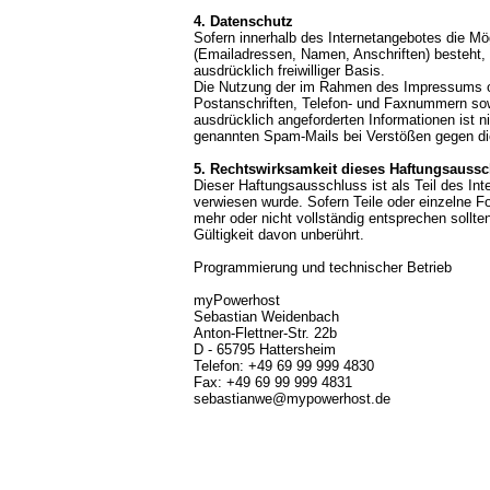
4. Datenschutz
Sofern innerhalb des Internetangebotes die Mög
(Emailadressen, Namen, Anschriften) besteht, 
ausdrücklich freiwilliger Basis.
Die Nutzung der im Rahmen des Impressums od
Postanschriften, Telefon- und Faxnummern sow
ausdrücklich angeforderten Informationen ist n
genannten Spam-Mails bei Verstößen gegen die
5. Rechtswirksamkeit dieses Haftungsauss
Dieser Haftungsausschluss ist als Teil des In
verwiesen wurde. Sofern Teile oder einzelne F
mehr oder nicht vollständig entsprechen sollten
Gültigkeit davon unberührt.
Programmierung und technischer Betrieb
myPowerhost
Sebastian Weidenbach
Anton-Flettner-Str. 22b
D - 65795 Hattersheim
Telefon: +49 69 99 999 4830
Fax: +49 69 99 999 4831
sebastianwe@mypowerhost.de