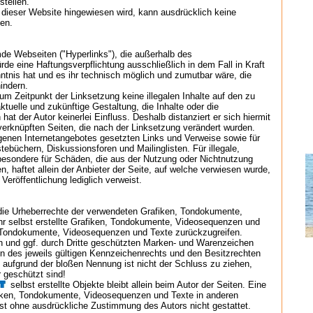
stellen.
er dieser Website hingewiesen wird, kann ausdrücklich keine
en.
mde Webseiten ("Hyperlinks"), die außerhalb des
rde eine Haftungsverpflichtung ausschließlich in dem Fall in Kraft
tnis hat und es ihr technisch möglich und zumutbar wäre, die
indern.
zum Zeitpunkt der Linksetzung keine illegalen Inhalte auf den zu
ktuelle und zukünftige Gestaltung, die Inhalte oder die
hat der Autor keinerlei Einfluss. Deshalb distanziert er sich hiermit
n/verknüpften Seiten, die nach der Linksetzung verändert wurden.
 eigenen Internetangebotes gesetzten Links und Verweise sowie für
ebüchern, Diskussionsforen und Mailinglisten. Für illegale,
nsbesondere für Schäden, die aus der Nutzung oder Nichtnutzung
n, haftet allein der Anbieter der Seite, auf welche verwiesen wurde,
 Veröffentlichung lediglich verweist.
n die Urheberrechte der verwendeten Grafiken, Tondokumente,
r selbst erstellte Grafiken, Tondokumente, Videosequenzen und
n, Tondokumente, Videosequenzen und Texte zurückzugreifen.
en und ggf. durch Dritte geschützten Marken- und Warenzeichen
 des jeweils gültigen Kennzeichenrechts und den Besitzrechten
n aufgrund der bloßen Nennung ist nicht der Schluss zu ziehen,
 geschützt sind!
selbst erstellte Objekte bleibt allein beim Autor der Seiten. Eine
fiken, Tondokumente, Videosequenzen und Texte in anderen
ist ohne ausdrückliche Zustimmung des Autors nicht gestattet.